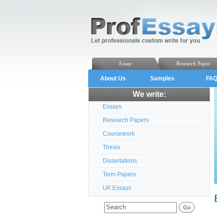
Essay
Research Paper
About Us
Samples
FA
We write:
Essays
Research Papers
Coursework
Thesis
Dissertations
Term Papers
UK Essays